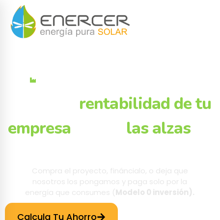
Rentabilidad, ahorro y control en tu factura de
energía para empresas.
Blinda la
rentabilidad de tu
empresa
contra
las alzas
de
energía
Compra el proyecto, fináncialo, o deja que
nosotros los pongamos y paga solo por la
energía que consumes (
Modelo 0 inversión).
Calcula Tu Ahorro