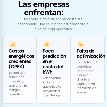
Las empresas
enfrentan:
La energía dejó de ser un costo fijo
gestionable. Hoy es la principal amenaza al
flujo de caja operativo.
Costos
Poca
Falta de
energéticos
predicción
optimización
crecientes
en el
La volatilidad
(OPEX)
costo del
climática
kWh
impacta de
Tarifas que
manera
suben año
Variabilidad
directa y
tras año y
en la factura
significativa
erosionan tu
que dificulta
las tarifas de
margen
proyectar el
energía
operativo.
flujo de caja.