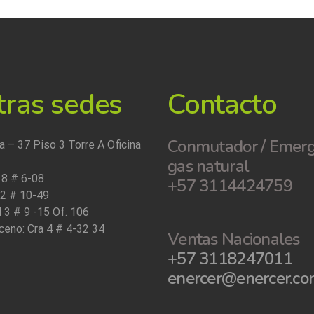
tras sedes
Contacto
Conmutador / Emerg
a – 37 Piso 3 Torre A Oficina
gas natural
 8 # 6-08
+57 3114424759
12 # 10-49
l 3 # 9 -15 Of. 106
ceno: Cra 4 # 4-32 34
Ventas Nacionales
+57 3118247011
enercer@enercer.c