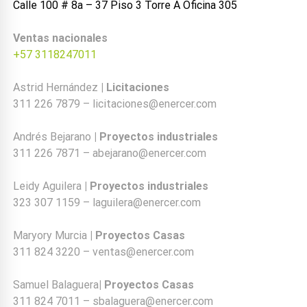
Calle 100 # 8a – 37 Piso 3 Torre A Oficina 305
Ventas nacionales
+57 3118247011
Astrid Hernández
| Licitaciones
311 226 7879 – licitaciones@enercer.com
Andrés Bejarano
| Proyectos industriales
311 226 7871 – abejarano@enercer.com
Leidy Aguilera
| Proyectos industriales
323 307 1159 – laguilera@enercer.com
Maryory Murcia
| Proyectos Casas
311 824 3220 – ventas@enercer.com
Samuel Balaguera
| Proyectos Casas
311 824 7011 – sbalaguera@enercer.com