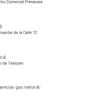
ntro Comercial Primavera
á
roaster de la Calle 12
cá
cio de Telecom
encias gas natural: