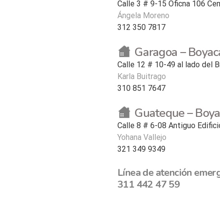
Calle 3 # 9-15 Oficna 106 Ce
Ángela Moreno
312 350 7817
Garagoa – Boyac
Calle 12 # 10-49 al lado del B
Karla Buitrago
310 851 7647
Guateque – Boya
Calle 8 # 6-08 Antiguo Edifi
Yohana Vallejo
321 349 9349
Línea de atención emerg
311 442 47 59