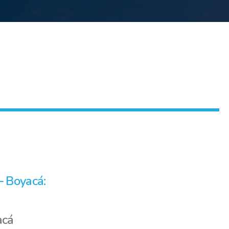
– Boyacá:
acá