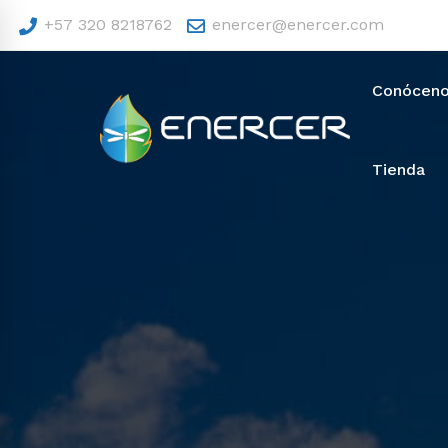
+57 320 8218762
enercer@enercer.com
Conócen
Tienda